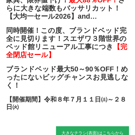
家具、限界値下げ！
最大88％OFF！
さ
らに大きな端数もバッサリカット！
【大均一セール2026】and…
同時開催！この度、ブランドベッド完
全に見切ります！スエザワ３階世界の
ベッド館リニューアル工事につき
【完
全閉店セール】
ブランドベッド最大50～90％OFF！め
ったにないビッグチャンスお見逃しな
く！
【開催期間】令和８年７月１１日㈯～２８
日㈫
大きなチラシ(表面)はこちらから